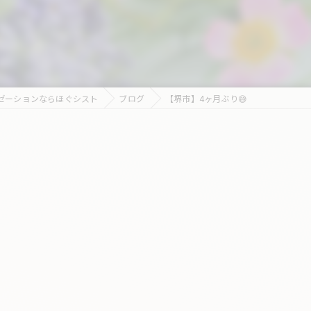
ゼーションならほぐシスト
ブログ
【堺市】4ヶ月ぶり😅