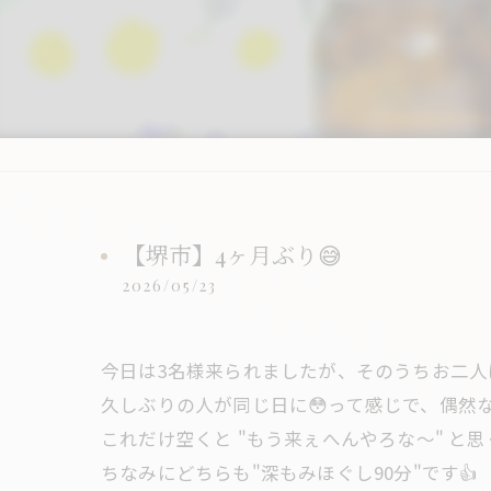
【堺市】4ヶ月ぶり😅
2026/05/23
今日は3名様来られましたが、そのうちお二人
久しぶりの人が同じ日に😳って感じで、偶然
これだけ空くと "もう来ぇへんやろな〜" と
ちなみにどちらも"深もみほぐし90分"です👍