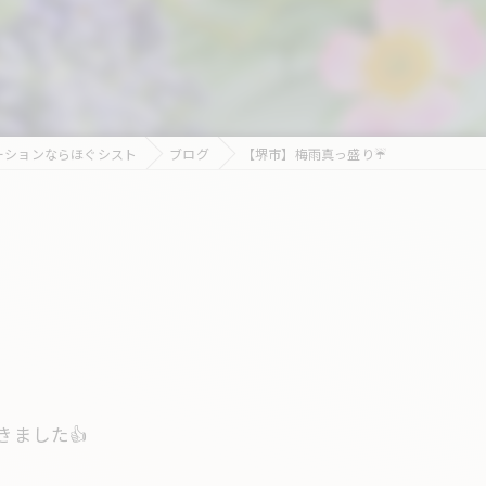
ーションならほぐシスト
ブログ
【堺市】梅雨真っ盛り☔️
ました👍