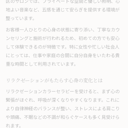
区のサロンでは、プライベートな空間と優しい照明、心
自己理解を促すリラクゼーションカラー体
地よい音楽など、五感を通じて安らぎを提供する環境が
験
整っています。
セラピストと共に深めるリラクゼーション
お客様一人ひとりの心身の状態に寄り添い、丁寧なカウ
色彩を通じて自分らしさを磨くリラクゼー
ンセリングと施術が行われるため、初めての方でも安心
ション
して体験できるのが特徴です。特に女性や忙しい社会人
リラクゼーションで自己肯定感を高めるコ
にとっては、仕事や家庭の合間に自分自身をいたわる貴
ツ
重な時間として利用されています。
忙しい女性へ贈るリセットの新提案
リラクゼーションがもたらす心身の変化とは
忙しい毎日にリラクゼーションを取り入れ
る工夫
リラクゼーションカラーセラピーを受けると、まず心の
緊張がほぐれ、呼吸が深くなりやすくなります。これに
女性向けリラクゼーションサロンの選び方
より自律神経のバランスが整い、ストレスによる肩こり
効率よく心身をリセットするリラクゼーシ
や頭痛、不眠などの不調が和らぐケースも多く見受けら
ョン習慣
れます。
仕事帰りにおすすめのリラクゼーション法