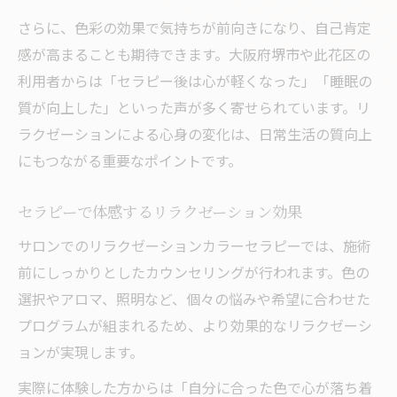
さらに、色彩の効果で気持ちが前向きになり、自己肯定
日常で実践できるリラクゼーションの楽し
感が高まることも期待できます。大阪府堺市や此花区の
み方
利用者からは「セラピー後は心が軽くなった」「睡眠の
色彩を活用したセラピーの効果と実感
質が向上した」といった声が多く寄せられています。リ
色彩の選択がリラクゼーションにもたらす
ラクゼーションによる心身の変化は、日常生活の質向上
効果
にもつながる重要なポイントです。
実際に感じたリラクゼーション体験談
リラクゼーション後の心身の変化について
セラピーで体感するリラクゼーション効果
セラピーで得られるリラクゼーションの本
サロンでのリラクゼーションカラーセラピーでは、施術
質
前にしっかりとしたカウンセリングが行われます。色の
色彩を使ったリラクゼーションの科学的根
選択やアロマ、照明など、個々の悩みや希望に合わせた
拠
プログラムが組まれるため、より効果的なリラクゼーシ
ョンが実現します。
実際に体験した方からは「自分に合った色で心が落ち着