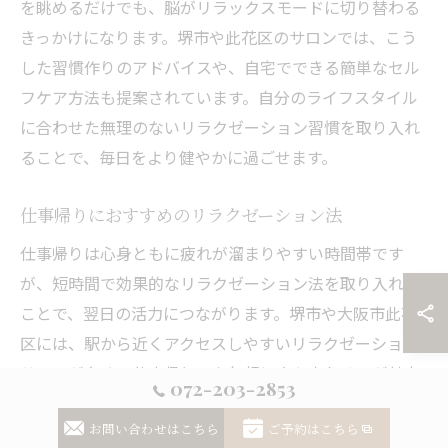
を眺めるだけでも、脳がリラックスモードに切り替わる
きっかけになります。堺市や此花区のサロンでは、こう
した習慣作りのアドバイスや、自宅でできる簡単なセル
フケア方法も提案されています。自分のライフスタイル
に合わせた無理のないリラクゼーション習慣を取り入れ
ることで、毎日をより健やかに過ごせます。
仕事帰りにおすすめのリラクゼーション法
仕事帰りは心身ともに疲れが溜まりやすい時間帯です
が、短時間で効果的なリラクゼーション法を取り入れる
ことで、翌日の活力につながります。堺市や大阪市此花
区には、駅から近くアクセスしやすいリラクゼーション
サロンが多く、仕事帰りでも気軽に立ち寄れるのが魅力
072-203-2853
です。特にカラーセラピーを活用した施術では、ストレ
お問い合わせはこちら
ご予約はこちら
スや緊張を和らげ、気持ちをリセットする効果が期待で