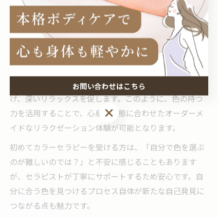
て心や身体に異なる影響を与えます。リラクゼーション
カラーセラピーでは、利用者自身が直感的に惹かれる色
を選ぶことで、無意識下のストレスや疲れにアプローチ
できるのが特徴です。
たとえば、黄色やオレンジは気分を明るくし、活力を与
える効果が期待されます。一方で、紫や青は緊張を和ら
お問い合わせはこちら
げ、深いリラックスを促します。このように、色の持つ
お問い合わせはこちら
力を活用することで、心身の状態に合わせたオーダーメ
イドなリラクゼーション体験が可能となります。
初めてカラーセラピーを受ける方は、「自分で色を選ぶ
のが難しいのでは？」と不安に感じることもあります
が、セラピストが丁寧にサポートするため安心です。自
分に合う色を見つけるプロセス自体が新たな自己発見に
つながる点も魅力です。