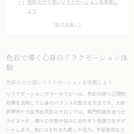
色彩の力で深いリラクゼーションを実感し
よう
心と身体を整えるリラクゼーションの魅力
リラクゼーションがもたらす心身の変化と
は
セラピーで体感するリラクゼーション効果
色彩で導く心身のリラクゼーション体
色を使ったリラクゼーション体験の流れ
験
堺市や此花区で癒しを求めるなら
堺市や此花区で注目のリラクゼーションサ
色彩の力で深いリラクゼーションを実感しよう
ロン
リラクゼーションカラーセラピーは、色彩の持つ心理的
女性に人気のリラクゼーション施設の選び
効果を活用して心身のバランスを整える方法です。大阪
方
府堺市や大阪市此花区のサロンでは、専門知識を持つセ
地元でリラクゼーションを受けるメリット
ラピストが、個々の状態や悩みに合わせた色選びをサポ
リラクゼーションの予約時に確認したいこ
ートします。色にはそれぞれ癒しや活力、不安緩和など