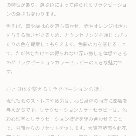
と
の特性があり、選ぶ色によって得られるリラクゼーショ
ンの深さも変わります。
アクセスしやすいリラクゼーションの特徴
カラーセラピーが叶える深い安らぎとは
例えば、青や緑は心を落ち着かせ、赤やオレンジは活力
を与える働きがあるため、カウンセリングを通じてぴっ
カラーセラピーで得られるリラクゼーショ
たりの色を提案してもらえます。色彩の力を感じること
ン効果
で、ただ休むだけでは得られない深い癒しを体感できる
色の選択が導くリラクゼーションの理由
のがリラクゼーションカラーセラピーの大きな魅力で
リラクゼーションとカラーセラピーの関係
す。
性
カラーセラピーが心にもたらすリラクゼー
心と身体を整えるリラクゼーションの魅力
ション
現代社会のストレスや疲労は、心と身体の両方に影響を
安らぎを感じるリラクゼーションの仕組み
与えがちです。リラクゼーションカラーセラピーは、色
自分らしさを見つけるリラクゼーションの魅力
彩心理学とリラクゼーション技術を組み合わせること
リラクゼーションで本来の自分を発見する
で、内面からのリセットを促します。大阪府堺市や此花
方法