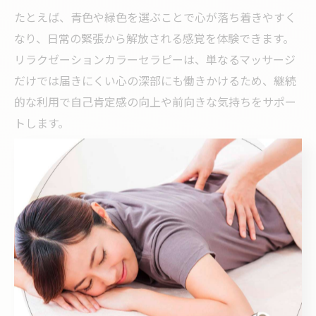
たとえば、青色や緑色を選ぶことで心が落ち着きやすく
なり、日常の緊張から解放される感覚を体験できます。
リラクゼーションカラーセラピーは、単なるマッサージ
だけでは届きにくい心の深部にも働きかけるため、継続
的な利用で自己肯定感の向上や前向きな気持ちをサポー
トします。
実際に、仕事や家庭のストレスを抱える女性が、定期的
にカラーセラピーを受けることで「気持ちの切り替えが
しやすくなった」といった体験談も多く寄せられていま
す。無理なく自分らしいリフレッシュを求める方には、
特におすすめのリラクゼーション方法です。
色の選択が導くリラクゼーションの理由
色にはそれぞれ固有の心理的効果があり、選ぶ色によっ