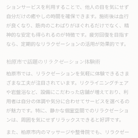
ションサービスを利用することで、他人の目を気にせず
肩こり・頭痛解消を目指す最新術
自分だけの癒やしの時間を確保できます。施術後は血行
リラクゼーションで肩こり改善を実感する
が良くなり、筋肉のこわばりがほぐれるだけでなく、精
秘訣
神的な安定も得られるのが特徴です。疲労回復を目指す
頭痛軽減に役立つリラクゼーションの実践
なら、定期的なリラクゼーションの活用が効果的です。
法
柏原市で評判の肩こり対策リラクゼーショ
柏原市で話題のリラクゼーション体験術
ン
柏原市では、リラクゼーションを気軽に体験できるさま
マッサージとリラクゼーションの効果的な
ざまな工夫が注目されています。リクライニングチェア
組み合わせ
や岩盤浴など、設備にこだわった店舗が増えており、利
整骨院利用時に役立つリラクゼーションポ
用者は自分の体調や気分に合わせてサービスを選べるの
イント
が魅力です。特に、静かな個室空間でのリラクゼーショ
完全個室で味わう極上リラックスタイム
ンは、周囲を気にせずリラックスできると好評です。
個室リラクゼーションで深い癒やしを体感
また、柏原市内のマッサージや整骨院でも、リラクゼー
プライベート空間でのリラクゼーションの