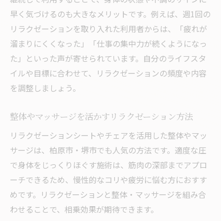
早く気づけるのも大きなメリットです。例えば、週1回の
岩盤浴施設のリラクゼーション活用ポイン
リラクゼーションを取り入れた利用者からは、「疲れが
ト
溜まりにくくなった」「仕事の集中力が続くようになっ
忙しい日常へのご褒美リラクゼーション
た」といった声が寄せられています。自分のライフスタ
忙しい方に最適なリラクゼーションの選び
イルや目標に合わせて、リラクゼーションの頻度や内容
方
を調整しましょう。
ご褒美タイムにおすすめのリラクゼーショ
ン術
整体やマッサージを活かすリラクゼーション方法
短時間でも満足できるリラクゼーション活
リラクゼーションシートやチェアを活用した整体やマッ
用法
サージは、柏原市・堺市でも人気の方法です。適度な圧
仕事終わりに最適なリラクゼーション習慣
で身体をじっくりほぐす施術は、筋肉の深部までアプロ
心と体を癒すリラクゼーションの新常識
ーチできるため、慢性的なコリや疲労に悩む方におすす
めです。リラクゼーションと整体・マッサージを組み合
わせることで、相乗効果が期待できます。