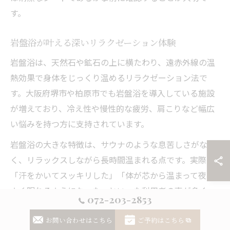
す。
岩盤浴が叶える深いリラクゼーション体験
岩盤浴は、天然石や鉱石の上に横たわり、遠赤外線の温
熱効果で身体をじっくり温めるリラクゼーション法で
す。大阪府堺市や柏原市でも岩盤浴を導入している施設
が増えており、冷え性や慢性的な疲労、肩こりなど幅広
い悩みを持つ方に支持されています。
岩盤浴の大きな特徴は、サウナのような息苦しさがな
く、リラックスしながら長時間温まれる点です。実際、
「汗をかいてスッキリした」「体が芯から温まって夜も
よく眠れるようになった」といった利用者の声が多く、
072-203-2853
休息の質向上に直結していることが伺えます。
お問い合わせはこちら
ご予約はこちら
一方、岩盤浴は発汗による脱水や体力消耗が起こりやす