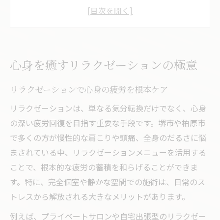
リラクゼーションがもたらす継続的な癒や
し
整体やマッサージを活かすリラクゼーショ
ン方法
心身を癒すリラクゼーションの極意
人気のリラクゼーションが選ばれる理由
自宅でも楽しめる癒やしシート活用法
リラクゼーションで心身の疲労を根本ケア
自宅で実践できるリラクゼーションシート
リラクゼーションは、単なる気分転換だけでなく、心身
術
の深い疲労回復を目指す重要な手段です。堺市や柏原市
リラクゼーションを高めるシートの選び方
で多くの方が慢性的な肩こりや頭痛、全身のだるさに悩
快適な癒やしを叶えるシート活用のコツ
まされている中、リラクゼーションメニューを活用する
ことで、根本的な疲労の蓄積を和らげることができま
リラクゼーションの質を上げるシートの使
す。特に、完全個室や静かな空間での施術は、日常のス
い方
トレスから解放される大きなメリットがあります。
シート活用で手軽に疲労をリセットする方
法
例えば、プライベートサロンや自宅出張型のリラクゼー