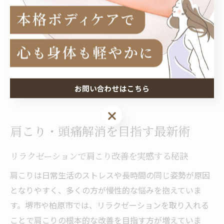
ン効果がさらに高まります。
ただし、シートだけに頼りすぎず、時にはストレッチや
軽い運動、十分な睡眠も組み合わせて総合的なケアを心
がけましょう。シート活用を日常の習慣に取り入れるこ
とで、堺市や柏原市でより健康的な毎日を送る一助とな
ります。
お問い合わせはこちら
お問い合わせはこちら
肩こり・頭痛解消を目指す最新術
リラクゼーションで肩こり改善を実感する秘訣
肩こりは日常生活のストレスや長時間の同じ姿勢が原因
となりやすく、多くの方が慢性的な悩みを抱えていま
す。堺市や柏原市では、リラクゼーションを取り入れる
ことで肩こりの根本的な改善を目指す方が増えていま