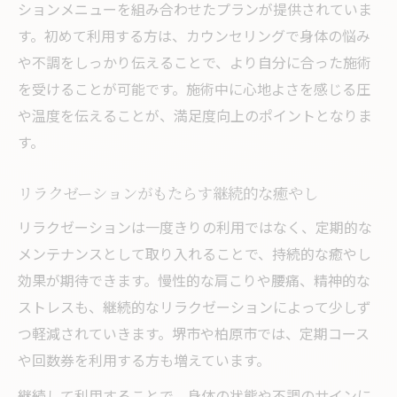
ションメニューを組み合わせたプランが提供されていま
魅力
す。初めて利用する方は、カウンセリングで身体の悩み
非日常を楽しむ個室リラクゼーション利用
や不調をしっかり伝えることで、より自分に合った施術
法
を受けることが可能です。施術中に心地よさを感じる圧
リラクゼーションとプライベートの相乗効
や温度を伝えることが、満足度向上のポイントとなりま
果
す。
完全個室で叶える自分だけのリラクゼーシ
リラクゼーションがもたらす継続的な癒やし
ョン
岩盤浴やリクライニングで深まる休息
リラクゼーションは一度きりの利用ではなく、定期的な
メンテナンスとして取り入れることで、持続的な癒やし
リラクゼーションと岩盤浴の相性を徹底解
効果が期待できます。慢性的な肩こりや腰痛、精神的な
説
ストレスも、継続的なリラクゼーションによって少しず
リクライニングチェアで極上のリラクゼー
つ軽減されていきます。堺市や柏原市では、定期コース
ション
や回数券を利用する方も増えています。
岩盤浴が叶える深いリラクゼーション体験
継続して利用することで、身体の状態や不調のサインに
リラクゼーションで休息の質を高める方法