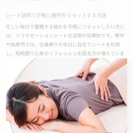
シート活用で手軽に疲労をリセットする方法
忙しい毎日で蓄積する疲れを手軽にリセットしたい方に
は、リラクゼーションシートの活用が効果的です。堺市
や柏原市では、仕事帰りや休日に自宅でシートを利用
し、短時間で心身のリフレッシュを図る方が増えていま
す。特に、肩こりや腰痛が気になる方は、シートのマッ
サージ機能や温熱機能を活用することで、筋肉の緊張を
和らげることができます。
例えば、日中の疲労感が強い場合は、帰宅後すぐにシー
トに座って10～15分ほどリラックスすることで、その日
の疲れをリセットしやすくなります。また、週末にはゆ
ったりとした時間を確保し、照明や音楽、アロマをプラ
スした癒やしの空間を演出することで、リラクゼーショ